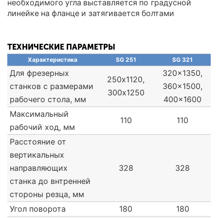
необходимого угла выставляется по градусной
линейке на фланце и затягивается болтами
ТЕХНИЧЕСКИЕ ПАРАМЕТРЫ
Характеристика
SG 251
SG 321
Для фрезерных
320x1350,
250х1120,
станков с размерами
360x1500,
300x1250
рабочего стола, мм
400x1600
Максимальный
110
110
рабочий ход, мм
Расстояние от
вертикальных
направляющих
328
328
станка до внтренней
стороны резца, мм
Угол поворота
180
180